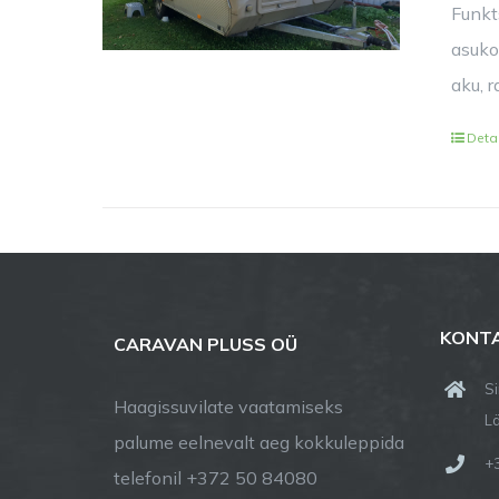
Funkt
asuko
aku, 
Deta
KONT
CARAVAN PLUSS OÜ
S
Haagissuvilate vaatamiseks
L
palume eelnevalt aeg kokkuleppida
+
telefonil +372 50 84080