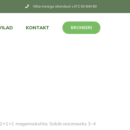
Võta meiega ühendust +372 50 840 80
VILAD
KONTAKT
BRONEERI
2+2+1+1 magamiskohta. Sobib reisimiseks 3-4