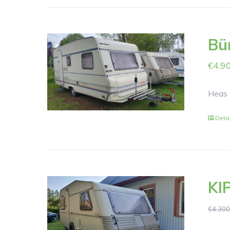
Bü
€
4.9
Heas 
Deta
KI
€
4.300