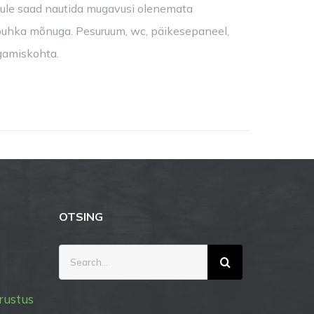
kule saad nautida mugavusi olenemata
a puhka mõnuga. Pesuruum, wc, päikesepaneel,
agamiskohta.
OTSING
Search
for:
rustus