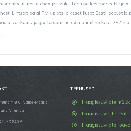
sionaalne ruumikas haagissuvila. Tänu päikesepaneelile ja a
hast. Lihtsalt pargi RMK platsile keset ilusat Eesti loodust j
raadio, varikatus, jalgrattaraam, aerodünaamiline kere, 2+2 m
ils
AKT
TEENUSED
Haagissuvilate müük
imuna mnt 8 , Väike-Maarja,
ääne-Virumaa
Haagissuvilate rent
372 50 840 80
Haagissuvilate lisava