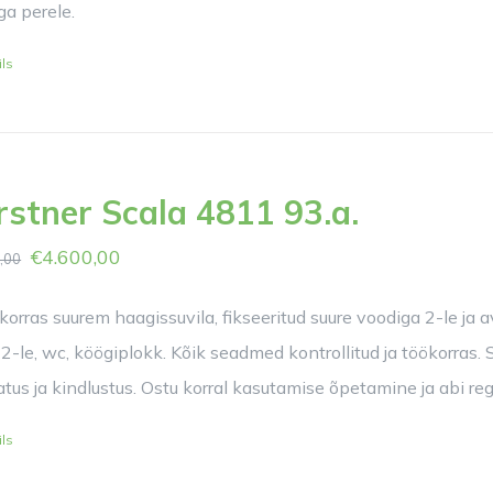
ga perele.
ils
rstner Scala 4811 93.a.
€
4.600,00
,00
korras suurem haagissuvila, fikseeritud suure voodiga 2-le ja a
2-le, wc, köögiplokk. Kõik seadmed kontrollitud ja töökorras. S
tus ja kindlustus. Ostu korral kasutamise õpetamine ja abi reg
ils