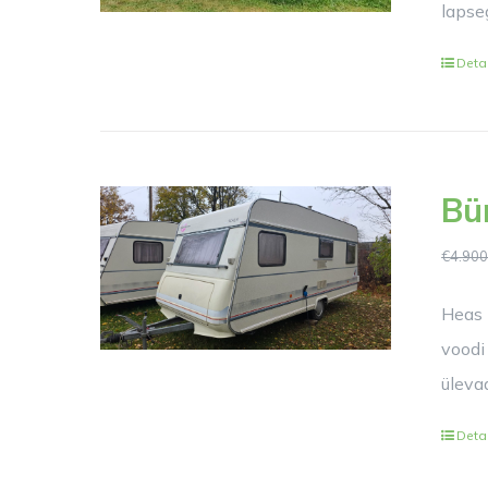
lapse
Deta
Bü
€
4.900
Heas 
voodi 
ülevaa
Deta