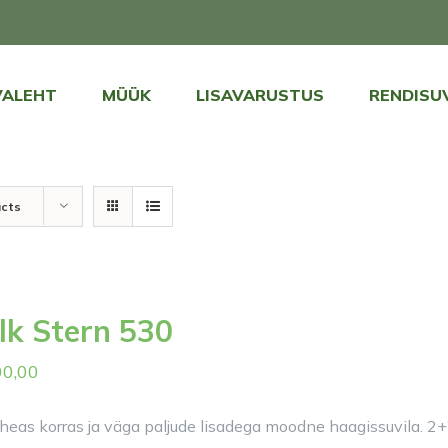
VALEHT
MÜÜK
LISAVARUSTUS
RENDISU
ucts
lk Stern 530
00,00
heas korras ja väga paljude lisadega moodne haagissuvila. 