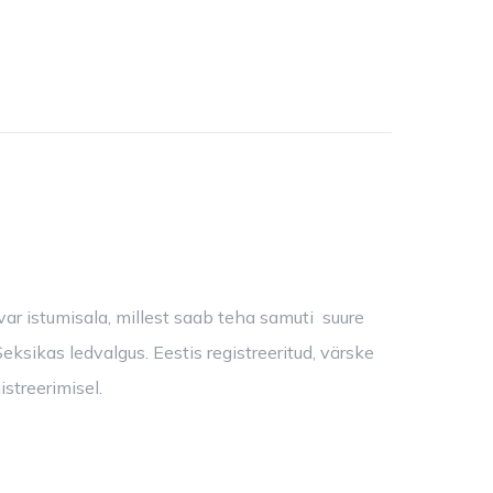
var istumisala, millest saab teha samuti suure
eksikas ledvalgus. Eestis registreeritud, värske
istreerimisel.