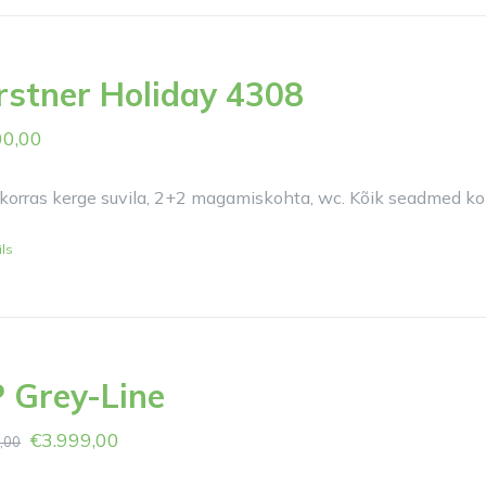
rstner Holiday 4308
00,00
korras kerge suvila, 2+2 magamiskohta, wc. Kõik seadmed kont
ils
P Grey-Line
€
3.999,00
,00