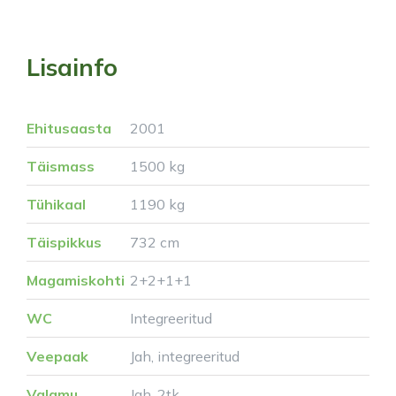
Lisainfo
Ehitusaasta
2001
Täismass
1500 kg
Tühikaal
1190 kg
Täispikkus
732 cm
Magamiskohti
2+2+1+1
WC
Integreeritud
Veepaak
Jah, integreeritud
Valamu
Jah, 2tk