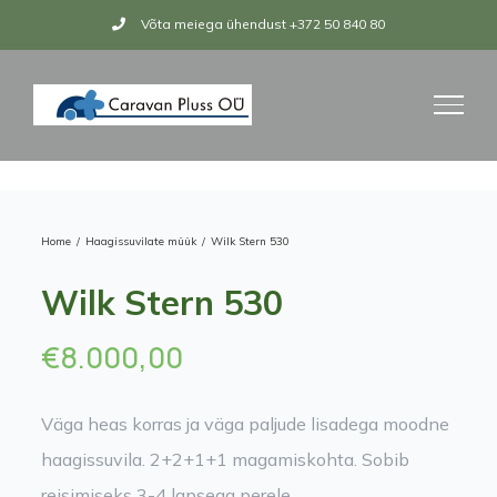
Skip
Võta meiega ühendust +372 50 840 80
to
content
Home
/
Haagissuvilate müük
/
Wilk Stern 530
Wilk Stern 530
€
8.000,00
Väga heas korras ja väga paljude lisadega moodne
haagissuvila. 2+2+1+1 magamiskohta. Sobib
reisimiseks 3-4 lapsega perele.