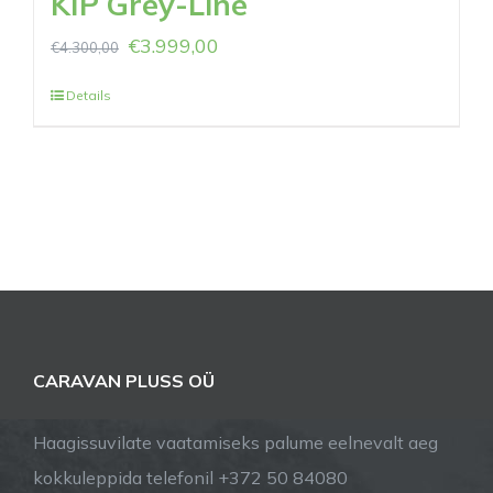
KIP Grey-Line
€
3.999,00
€
4.300,00
Details
CARAVAN PLUSS OÜ
Haagissuvilate vaatamiseks palume eelnevalt aeg
kokkuleppida telefonil +372 50 84080