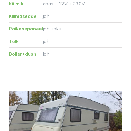
Külmik
gaas + 12V + 230V
Kliimaseade
jah
Päikesepaneel
jah +aku
Telk
jah
Boiler+dush
jah