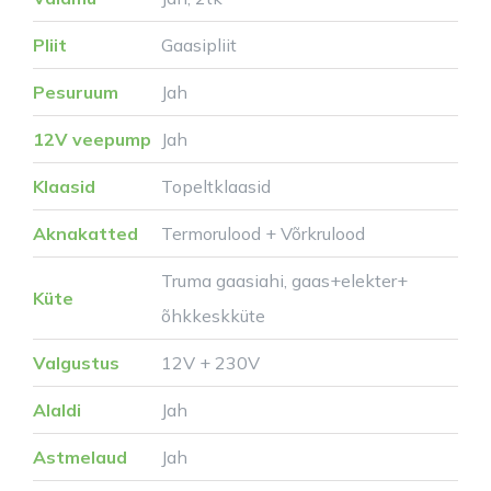
Pliit
Gaasipliit
Pesuruum
Jah
12V veepump
Jah
Klaasid
Topeltklaasid
Aknakatted
Termorulood + Võrkrulood
Truma gaasiahi, gaas+elekter+
Küte
õhkkeskküte
Valgustus
12V + 230V
Alaldi
Jah
Astmelaud
Jah