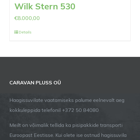
Wilk Stern 530
€
8.000,00
Details
CARAVAN PLUSS OÜ
Haagissuvilate vaatamiseks palume eelnevalt aeg
kokkuleppida telefonil +372 50 84080
Meilt on võimalik tellida ka pisipakkide transporti
Euroopast Eestisse. Kui olete ise ostnud hagissuvila