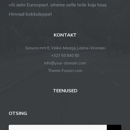
või auto Euroopast, aitame selle teile koju tuua.
Hinnad kokkuleppel
KONTAKT
Simuna mnt 8, Väike-Maarja, Lääne-Virumaa
+327 50 840 80
info@your-domain.com
Theme-Fusion.com
TEENUSED
OTSING
Search