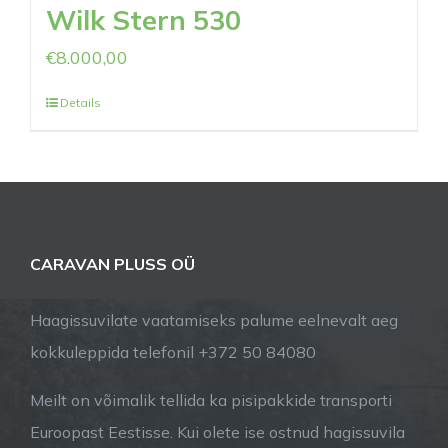
Wilk Stern 530
€
8.000,00
Details
CARAVAN PLUSS OÜ
Haagissuvilate vaatamiseks palume eelnevalt aeg
kokkuleppida telefonil +372 50 84080
Meilt on võimalik tellida ka pisipakkide transporti
Euroopast Eestisse. Kui olete ise ostnud hagissuvila