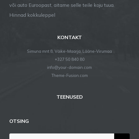
või auto Euroopast, aitame selle teile koju tuua.
Hinnad kokkuleppel
KONTAKT
Simuna mnt 8, Väike-Maarja, Lääne-Virumaa
+327 50 840 80
info@your-domain.com
Theme-Fusion.com
TEENUSED
OTSING
Search