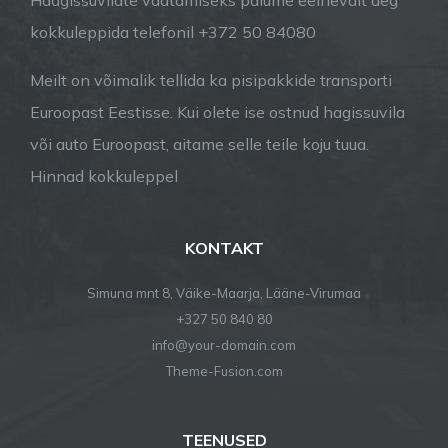
Haagissuvilate vaatamiseks palume eelnevalt aeg
kokkuleppida telefonil +372 50 84080
Meilt on võimalik tellida ka pisipakkide transporti
Euroopast Eestisse. Kui olete ise ostnud hagissuvila
või auto Euroopast, aitame selle teile koju tuua.
Hinnad kokkuleppel
KONTAKT
Simuna mnt 8, Väike-Maarja, Lääne-Virumaa
+327 50 840 80
info@your-domain.com
Theme-Fusion.com
TEENUSED