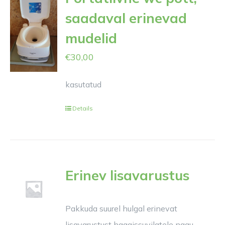
saadaval erinevad
mudelid
€
30,00
kasutatud
Details
Erinev lisavarustus
Pakkuda suurel hulgal erinevat
lisavarustust haagissuvilatele nagu