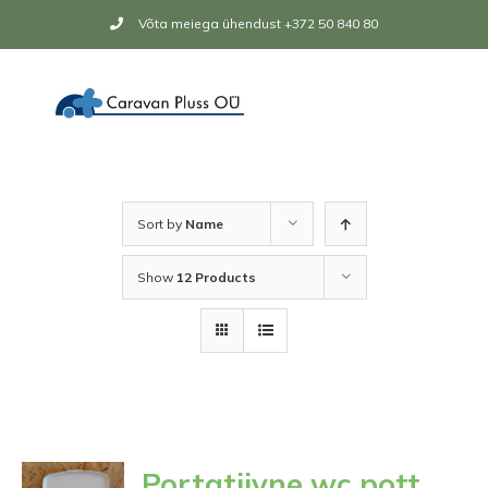
Skip
Võta meiega ühendust +372 50 840 80
to
content
Sort by
Name
Show
12 Products
Portatiivne wc pott,