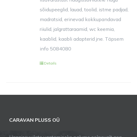
sõidupeeglid, lauad, toolid, istme padjad,
madratsid, erinevad kokkupandavad
riiulid, jalgrattaraamid, wc keemia,
kaablid, kaabli adapterid jne. Täpsem
info 5084080
Details
CARAVAN PLUSS OÜ