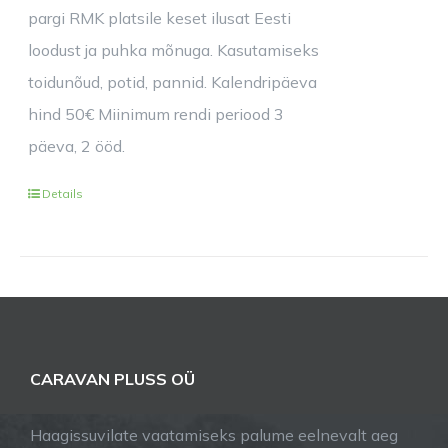
pargi RMK platsile keset ilusat Eesti
loodust ja puhka mõnuga. Kasutamiseks
toidunõud, potid, pannid. Kalendripäeva
hind 50€ Miinimum rendi periood 3
päeva, 2 ööd.
Details
CARAVAN PLUSS OÜ
Haagissuvilate vaatamiseks palume eelnevalt aeg