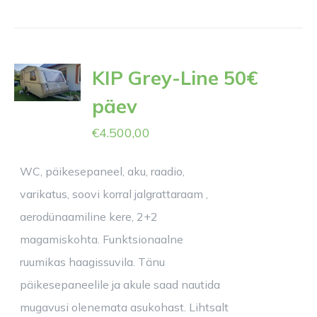
KIP Grey-Line 50€
päev
€
4.500,00
WC, päikesepaneel, aku, raadio,
varikatus, soovi korral jalgrattaraam ,
aerodünaamiline kere, 2+2
magamiskohta. Funktsionaalne
ruumikas haagissuvila. Tänu
päikesepaneelile ja akule saad nautida
mugavusi olenemata asukohast. Lihtsalt