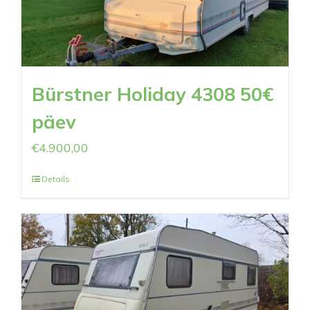
Bürstner Holiday 4308 50€
päev
€
4.900,00
Details