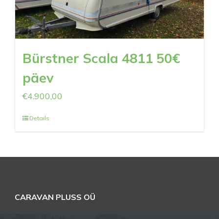
Bürstner Scala 4811 50€
päev
€
4.900,00
Details
CARAVAN PLUSS OÜ