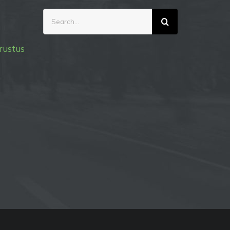
Search
for:
rustus