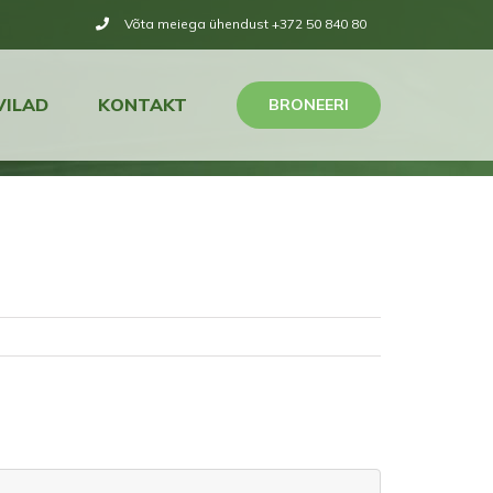
Võta meiega ühendust +372 50 840 80
VILAD
KONTAKT
BRONEERI