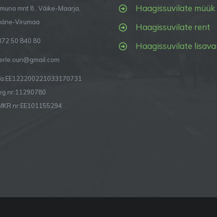
Haagissuvilate müük
imuna mnt 8 , Väike-Maarja,
ääne-Virumaa
Haagissuvilate rent
372 50 840 80
Haagissuvilate lisava
erle.oun@gmail.com
/a:EE122200221033170731
eg.nr:11290780
MKR nr:EE101155294