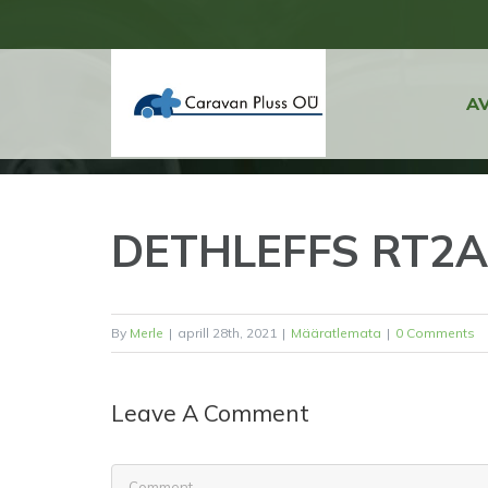
Skip
to
content
A
DETHLEFFS RT2A
By
Merle
|
aprill 28th, 2021
|
Määratlemata
|
0 Comments
Leave A Comment
Comment