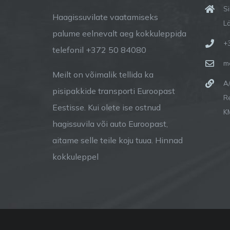
S
Haagissuvilate vaatamiseks
L
palume eelnevalt aeg kokkuleppida
+
telefonil +372 50 84080
m
Meilt on võimalik tellida ka
A
pisipakkide transporti Euroopast
R
Eestisse. Kui olete ise ostnud
K
hagissuvila või auto Euroopast,
aitame selle teile koju tuua. Hinnad
kokkuleppel